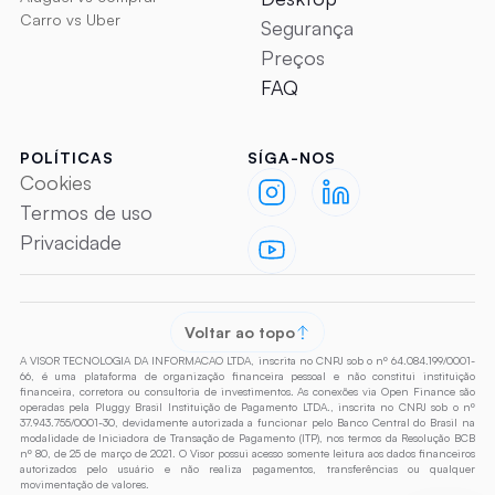
Carro vs Uber
Segurança
Preços
FAQ
POLÍTICAS
SÍGA-NOS
Cookies
Termos de uso
Privacidade
Voltar ao topo
A VISOR TECNOLOGIA DA INFORMACAO LTDA, inscrita no CNPJ sob o nº 64.084.199/0001-
66, é uma plataforma de organização financeira pessoal e não constitui instituição 
financeira, corretora ou consultoria de investimentos. As conexões via Open Finance são 
operadas pela Pluggy Brasil Instituição de Pagamento LTDA., inscrita no CNPJ sob o nº 
37.943.755/0001-30, devidamente autorizada a funcionar pelo Banco Central do Brasil na 
modalidade de Iniciadora de Transação de Pagamento (ITP), nos termos da Resolução BCB 
nº 80, de 25 de março de 2021. O Visor possui acesso somente leitura aos dados financeiros 
autorizados pelo usuário e não realiza pagamentos, transferências ou qualquer 
movimentação de valores.