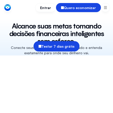
Entrar
Quero economizar
Alcance suas metas tomando
decisões financeiras inteligentes
sem esforço.
Testar 7 dias grátis
Conecte seus bancos, veja tudo organizado e entenda
exatamente para onde seu dinheiro vai.
RECURSOS