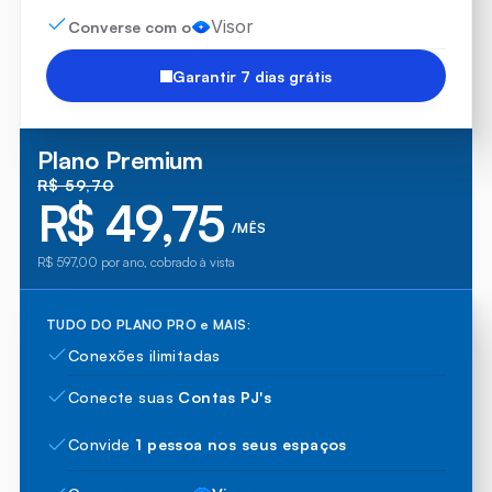
Visor
Converse com o
Garantir 7 dias grátis
Plano Premium
R$ 59,70
R$ 49,75
/MÊS
R$ 597,00 por ano, cobrado à vista
TUDO DO PLANO PRO e MAIS:
Conexões ilimitadas
Conecte suas 
Contas PJ's
Convide 
1 pessoa nos seus espaços