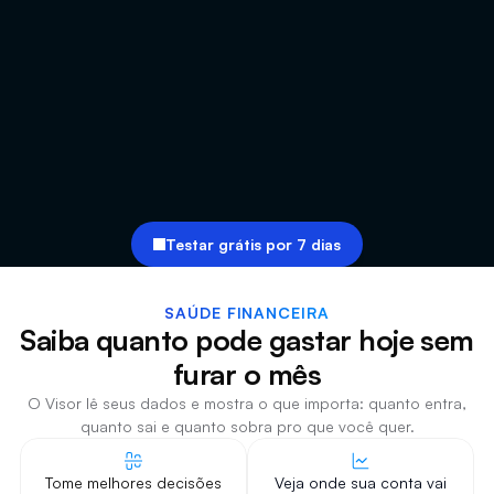
Visão ampliada dos seus dados
Acompanhe seu fluxo financeiro com mais
espaço, mais contexto e precisão.
SINCRONIZAÇÃO
Tudo conectado, em qualquer
dispositivo.
O que acontece no app aparece também no
seu computador.
Testar grátis por 7 dias
SAÚDE FINANCEIRA
Saiba quanto pode gastar hoje sem
furar o mês
O Visor lê seus dados e mostra o que importa: quanto entra,
quanto sai e quanto sobra pro que você quer.
Tome melhores decisões
Veja onde sua conta vai