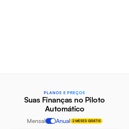
que eu já testei, consigo ter um
excelentes.
overview de todos os meus gastos,
projeções e investimentos em um
lugar só sem ter…
vinycius.
#Jorel
App Store
App Store
PLANOS E PREÇOS
Suas Finanças no Piloto
Automático
Mensal
Anual
2 MESES GRÁTIS