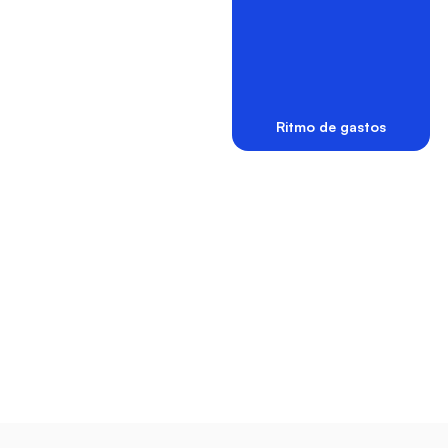
R$ 20,00
6/12
R$ 256,23
5/10
R$ 19,29
7/12
Ritmo de gastos
Dicas personalizadas sobre sua vida
financeira