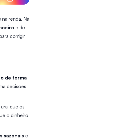
 na renda. Na 
nceiro
 e de 
ara corrigir 
to de forma 
ma decisões 
Quando você não define limites claros para cada categoria de despesas, é natural que os 
e o dinheiro, 
s sazonais
 e 