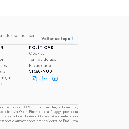
agem dos sonhos sem
Voltar ao topo
OR
POLÍTICAS
Cookies
or
Termos de uso
rsos
Privacidade
SÍGA-NOS
top
rança
os
 pessoal. O Visor não é instituição financeira, 
ão feitas via Open Finance pela Pluggy, provedora 
os servidores do Visor. O acesso é somente leitura 
cessados e armazenados em servidores no Brasil, em 