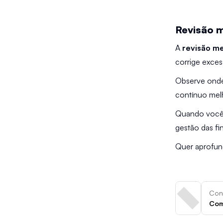
Revisão 
A 
revisão m
corrige exces
Observe onde 
contínuo mel
Quando você c
gestão das fi
Quer aprofund
Conf
Com