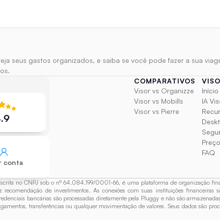
eja seus gastos organizados, e saiba se você pode fazer a sua vi
os.
COMPARATIVOS
VIS
Visor vs Organizze
Início
Visor vs Mobills
IA Vis
Visor vs Pierre
Recu
.9
Desk
Segu
Preç
FAQ
r conta
 no CNPJ sob o nº 64.084.199/0001-66, é uma plataforma de organização financeira
az recomendação de investimentos. As conexões com suas instituições financeiras s
redenciais bancárias são processadas diretamente pela Pluggy e não são armazenadas n
pagamentos, transferências ou qualquer movimentação de valores. Seus dados são pro