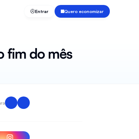
Entrar
Quero economizar
o fim do mês
ura