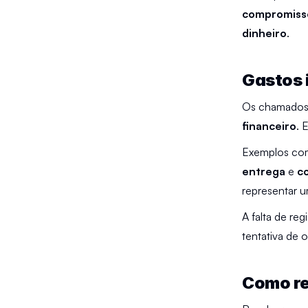
compromiss
dinheiro
.
Gastos i
Os chamados
financeiro
. 
Exemplos com
entrega
 e 
c
representar u
A falta de re
tentativa de 
Como re