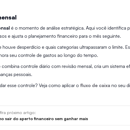
mensal
ensal
 é o momento de análise estratégica. Aqui você identifica p
sos e ajusta o planejamento financeiro para o mês seguinte.
houve desperdício e quais categorias ultrapassaram o limite. E
hora seu controle de gastos ao longo do tempo.
ombina controle diário com revisão mensal, cria um sistema efi
nanças pessoais.
ar esse controle? Veja como aplicar o 
fluxo de caixa
 no seu di
ira próximo artigo:
o sair do aperto financeiro sem ganhar mais