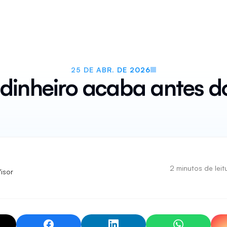
isor
Recursos
Desktop
Segurança
Preços
FAQ
Blog
25 DE ABR. DE 2026
 dinheiro acaba antes d
2 minutos de leit
isor