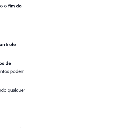
o o 
fim do 
ontrole 
os de 
untos podem 
ndo qualquer 