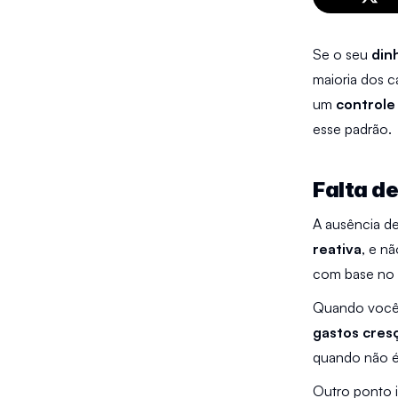
Se o seu 
din
maioria dos c
um 
controle
esse padrão.
Falta d
A ausência d
reativa
, e nã
com base no 
gastos cres
quando não é 
Outro ponto i