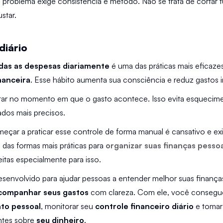
 problema exige consistência e método. Não se trata de cortar t
star.
diário
odas as despesas diariamente
nanceira
. Esse hábito aumenta sua consciência e reduz gastos i
otar no momento em que o gasto acontece. Isso evita esquecime
dos mais precisos.
çar a praticar esse controle de forma manual é cansativo e exi
das formas mais práticas para 
organizar suas finanças pesso
eitas especialmente para isso.
desenvolvido para ajudar pessoas a entender melhor suas finanças
companhar seus gastos
 com clareza. Com ele, você consegue 
to pessoal
, monitorar seu 
controle financeiro diário
 e tomar
tes sobre 
seu dinheiro
.