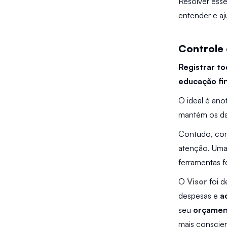
Resolver esse
entender e aju
Controle 
Registrar t
educação fi
O ideal é an
mantém os da
Contudo, come
atenção. Uma 
ferramentas f
O 
Visor
 foi 
despesas e 
a
seu 
orçamen
mais conscien