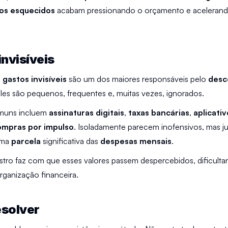
os esquecidos
 acabam pressionando o orçamento e acelerand
nvisíveis
 
gastos invisíveis
 são um dos maiores responsáveis pelo 
desc
Eles são pequenos, frequentes e, muitas vezes, ignorados.
uns incluem 
assinaturas digitais
, 
taxas bancárias
, 
aplicativ
ompras por impulso
. Isoladamente parecem inofensivos, mas j
ma 
parcela 
significativa das 
despesas mensais
.
gistro faz com que esses valores passem despercebidos, dificulta
organização financeira.
solver