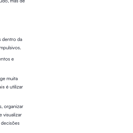
udo, mas de 
 é uma das práticas mais eficazes dentro da 
mpulsivos.
ntos e 
ge muita 
ais
 é utilizar  
, organizar 
visualizar 
 decisões 