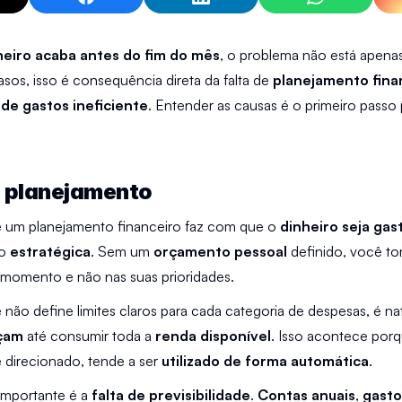
heiro acaba antes do fim do mês
, o problema não está apenas
asos, isso é consequência direta da falta de 
planejamento fina
 de gastos ineficiente
. Entender as causas é o primeiro passo p
e planejamento
e um planejamento financeiro faz com que o 
dinheiro seja gas
o 
estratégica
. Sem um 
orçamento pessoal
 definido, você to
momento e não nas suas prioridades.
çam
 até consumir toda a 
renda disponível
. Isso acontece porqu
direcionado, tende a ser 
utilizado de forma automática
.
mportante é a 
falta de previsibilidade
. 
Contas anuais
, 
gasto